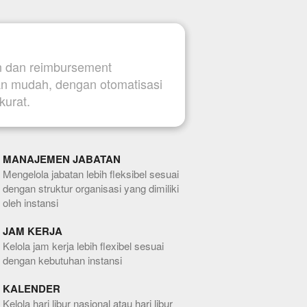
n dan reimbursement 
n mudah, dengan otomatisasi 
kurat.
MANAJEMEN JABATAN
Mengelola jabatan lebih fleksibel sesuai 
dengan struktur organisasi yang dimiliki 
oleh instansi
JAM KERJA
Kelola jam kerja lebih flexibel sesuai 
dengan kebutuhan instansi
KALENDER
Kelola hari libur nasional atau hari libur 