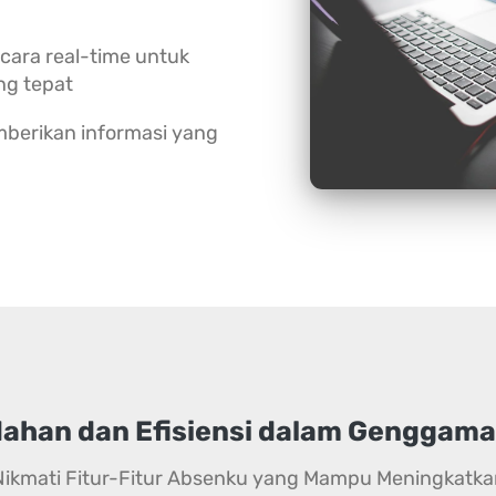
cara real-time untuk 
ng tepat
berikan informasi yang 
ahan dan Efisiensi dalam Genggam
Nikmati Fitur-Fitur Absenku yang Mampu Meningkatka