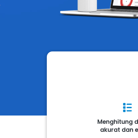
Menghitung 
akurat dan e