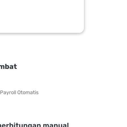
ambat
ayroll Otomatis
erhitungan manual 