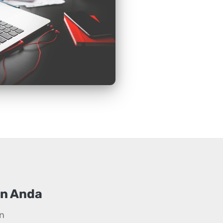
an Anda
n