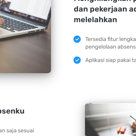
dan pekerjaan ad
melelahkan
Tersedia fitur leng
pengelolaan absens
Aplikasi siap pakai t
Absenku
n saja sesuai 