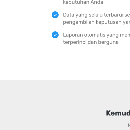
kebutuhan Anda
Data yang selalu terbarui se
pengambilan keputusan ya
Laporan otomatis yang mem
terperinci dan berguna
Kemud