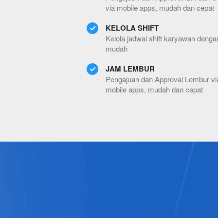
via mobile apps, mudah dan cepat
KELOLA SHIFT
Kelola jadwal shift karyawan dengan
mudah
JAM LEMBUR
Pengajuan dan Approval Lembur via
mobile apps, mudah dan cepat