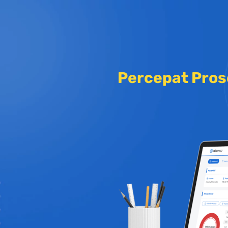
Percepat Pros