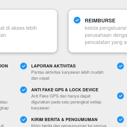
REIMBURSE
at di akses lebih 
kelola pengeluara
wan
perusahaan denga
pencatatan yang a
TION
LAPORAN AKTIVITAS
Pantau aktivitas karyawan lebih mudah 
dan cepat
ANTI FAKE GPS & LOCK DEVICE
Anti Fake GPS dan hanya dapat 
tau 
digunakan pada satu perangkat setiap 
ngkap
karyawan
KIRIM BERITA & PENGUMUMAN
i 
Kirim berita dan pengumuman ke semua 